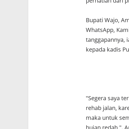
perhatian dari 
Bupati Wajo, Am
WhatsApp, Kamis
tanggapannya, 
kepada kadis Pu
"Segera saya te
rehab jalan, ka
maka untuk seme
hujan redah,".