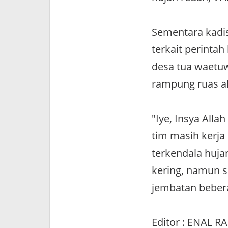
Sementara kadis
terkait perinta
desa tua waetuw
rampung ruas a
"Iye, Insya All
tim masih kerja
terkendala huj
kering, namun s
jembatan beberap
Editor : ENAL R