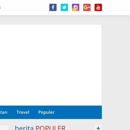
6
tan
Travel
Populer
berita
POPULER
+