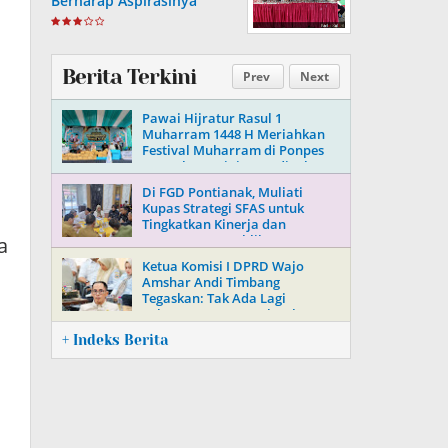
Berharap Aspirasinya
Terpenuhi
Berita Terkini
Prev
Next
Pawai Hijratur Rasul 1
Muharram 1448 H Meriahkan
Festival Muharram di Ponpes
Daarul Mu’minin As’adiyah
Doping
Di FGD Pontianak, Muliati
Kupas Strategi SFAS untuk
Tingkatkan Kinerja dan
Kepercayaan Publik
a
Ketua Komisi I DPRD Wajo
Amshar Andi Timbang
Tegaskan: Tak Ada Lagi
“Oknum” Atur Proyek Tahun
2026
+ Indeks Berita