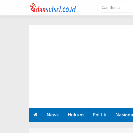
-->
News
Hukum
Politik
Nasiona