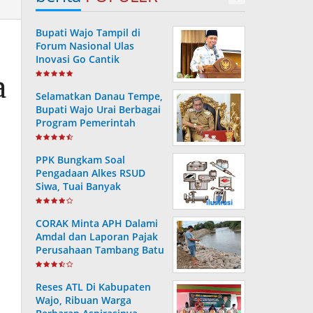
Bupati Wajo Tampil di
Forum Nasional Ulas
Inovasi Go Cantik
Tanggulangi Infeksi
a
Dengue
Selamatkan Danau Tempe,
Bupati Wajo Urai Berbagai
Program Pemerintah
PPK Bungkam Soal
Pengadaan Alkes RSUD
Siwa, Tuai Banyak
Pertanyaan Masyarakat..
CORAK Minta APH Dalami
Amdal dan Laporan Pajak
Perusahaan Tambang Batu
Di Soppeng
Reses ATL Di Kabupaten
Wajo, Ribuan Warga