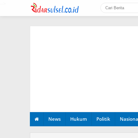
-->
News
Hukum
Politik
Nasiona