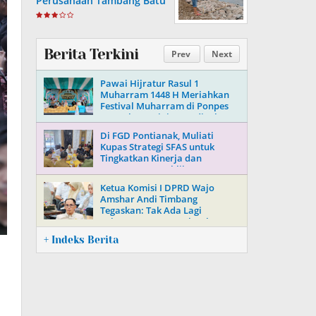
Perusahaan Tambang Batu
Di Soppeng
Berita Terkini
Prev
Next
Pawai Hijratur Rasul 1
Muharram 1448 H Meriahkan
Festival Muharram di Ponpes
Daarul Mu’minin As’adiyah
Doping
Di FGD Pontianak, Muliati
Kupas Strategi SFAS untuk
Tingkatkan Kinerja dan
Kepercayaan Publik
Ketua Komisi I DPRD Wajo
Amshar Andi Timbang
Tegaskan: Tak Ada Lagi
“Oknum” Atur Proyek Tahun
2026
+ Indeks Berita