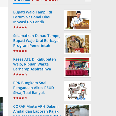
Bupati Wajo Tampil di
Forum Nasional Ulas
Inovasi Go Cantik
Tanggulangi Infeksi
Dengue
Selamatkan Danau Tempe,
Bupati Wajo Urai Berbagai
Program Pemerintah
Reses ATL Di Kabupaten
Wajo, Ribuan Warga
Berharap Aspirasinya
Terpenuhi
PPK Bungkam Soal
Pengadaan Alkes RSUD
Siwa, Tuai Banyak
Pertanyaan Masyarakat..
CORAK Minta APH Dalami
Amdal dan Laporan Pajak