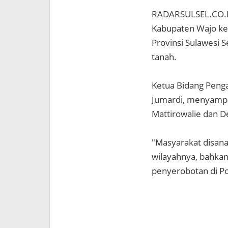
RADARSULSEL.CO.ID
Kabupaten Wajo ke
Provinsi Sulawesi Se
tanah.
Ketua Bidang Peng
Jumardi, menyampa
Mattirowalie dan 
"Masyarakat disan
wilayahnya, bahka
penyerobotan di Po