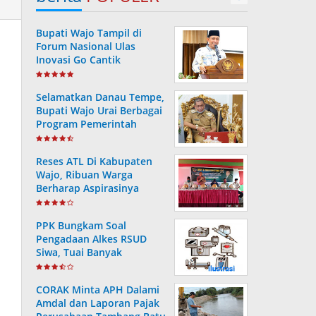
Bupati Wajo Tampil di
Forum Nasional Ulas
Inovasi Go Cantik
Tanggulangi Infeksi
Dengue
Selamatkan Danau Tempe,
Bupati Wajo Urai Berbagai
Program Pemerintah
Reses ATL Di Kabupaten
Wajo, Ribuan Warga
Berharap Aspirasinya
Terpenuhi
PPK Bungkam Soal
Pengadaan Alkes RSUD
Siwa, Tuai Banyak
Pertanyaan Masyarakat..
CORAK Minta APH Dalami
Amdal dan Laporan Pajak