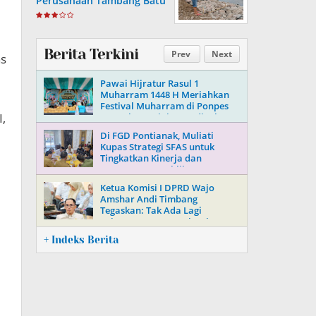
Perusahaan Tambang Batu
Di Soppeng
Berita Terkini
Prev
Next
as
Pawai Hijratur Rasul 1
Muharram 1448 H Meriahkan
Festival Muharram di Ponpes
,
Daarul Mu’minin As’adiyah
Doping
Di FGD Pontianak, Muliati
Kupas Strategi SFAS untuk
Tingkatkan Kinerja dan
Kepercayaan Publik
Ketua Komisi I DPRD Wajo
Amshar Andi Timbang
Tegaskan: Tak Ada Lagi
“Oknum” Atur Proyek Tahun
2026
+ Indeks Berita