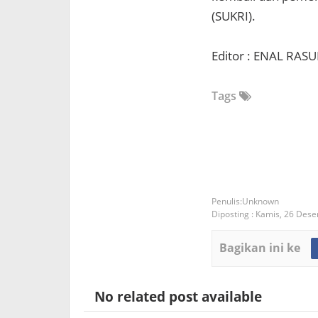
(SUKRI).
Editor : ENAL RASU
Tags
Unknown
Diposting :
Kamis, 26 Des
Bagikan ini ke
No related post available