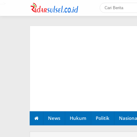
-->
News
Hukum
Politik
Nasiona