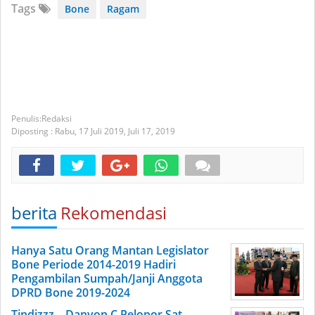
Tags
Bone
Ragam
Redaksi
Diposting :
Rabu, 17 Juli 2019,
Juli 17, 2019
berita
Rekomendasi
Hanya Satu Orang Mantan Legislator
Bone Periode 2014-2019 Hadiri
Pengambilan Sumpah/Janji Anggota
DPRD Bone 2019-2024
Tindizzz... Danyon C Pelopor Sat