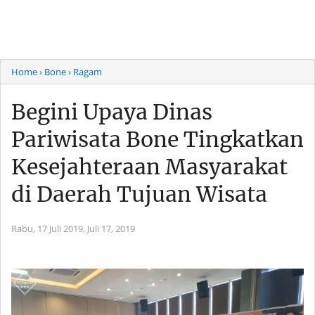
Home
› Bone
› Ragam
Begini Upaya Dinas
Pariwisata Bone Tingkatkan
Kesejahteraan Masyarakat
di Daerah Tujuan Wisata
Rabu, 17 Juli 2019,
Juli 17, 2019