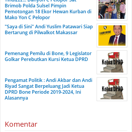
Brimob Polda Sulsel Pimpin
Pemotongan 18 Ekor Hewan Kurban di
Mako Yon C Pelopor
"Saya di Sini" Andi Yuslim Patawari Siap
Bertarung di Pilwalkot Makassar
Pemenang Pemilu di Bone, 9 Legislator
Golkar Perebutkan Kursi Ketua DPRD
Pengamat Politik : Andi Akbar dan Andi
Riyad Sangat Berpeluang Jadi Ketua
DPRD Bone Periode 2019-2024, Ini
Alasannya
Komentar