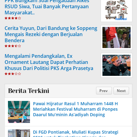
PPK Bungkam Soal Pengadaan Alkes
RSUD Siwa, Tuai Banyak Pertanyaan
Masyarakat..
Cerita Yuyun, Dari Bandung ke Soppeng
Mengais Rezeki dengan Berjualan
Bendera
Mengalami Pendangkalan, Ex
Ornament Lautang Dapat Perhatian
Khusus Dari Politisi PKS Arga Prasetya
Ashar
Berita Terkini
Prev
Next
Pawai Hijratur Rasul 1 Muharram 1448 H
Meriahkan Festival Muharram di Ponpes
Daarul Mu’minin As’adiyah Doping
Di FGD Pontianak, Muliati Kupas Strategi