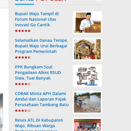
Bupati Wajo Tampil di
Forum Nasional Ulas
Inovasi Go Cantik
Tanggulangi Infeksi
Dengue
Selamatkan Danau Tempe,
Bupati Wajo Urai Berbagai
Program Pemerintah
PPK Bungkam Soal
Pengadaan Alkes RSUD
Siwa, Tuai Banyak
Pertanyaan Masyarakat..
CORAK Minta APH Dalami
Amdal dan Laporan Pajak
Perusahaan Tambang Batu
Di Soppeng
Reses ATL Di Kabupaten
Wajo, Ribuan Warga