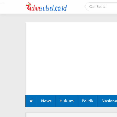
-->
News
Hukum
Politik
Nasiona