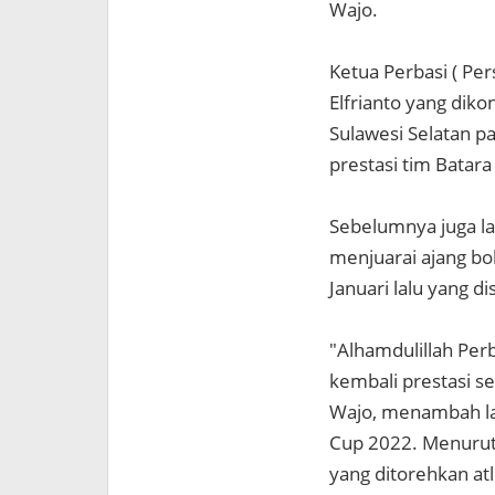
Wajo.
Ketua Perbasi ( Pe
Elfrianto yang dik
Sulawesi Selatan pa
prestasi tim Bata
Sebelumnya juga lan
menjuarai ajang bo
Januari lalu yang 
"Alhamdulillah Pe
kembali prestasi s
Wajo, menambah lag
Cup 2022. Menurutn
yang ditorehkan at