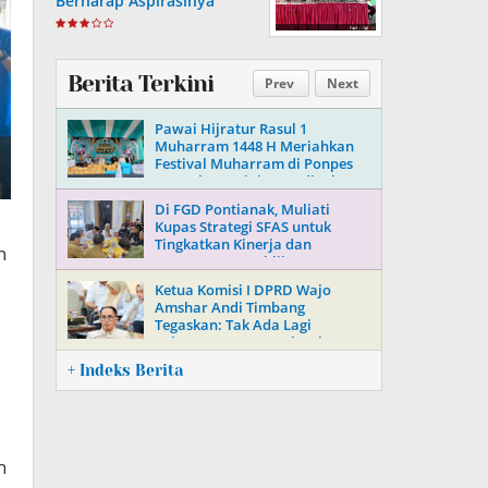
Berharap Aspirasinya
Terpenuhi
Berita Terkini
Prev
Next
Pawai Hijratur Rasul 1
Muharram 1448 H Meriahkan
Festival Muharram di Ponpes
Daarul Mu’minin As’adiyah
Doping
Di FGD Pontianak, Muliati
Kupas Strategi SFAS untuk
Tingkatkan Kinerja dan
h
Kepercayaan Publik
Ketua Komisi I DPRD Wajo
Amshar Andi Timbang
Tegaskan: Tak Ada Lagi
“Oknum” Atur Proyek Tahun
2026
+ Indeks Berita
n