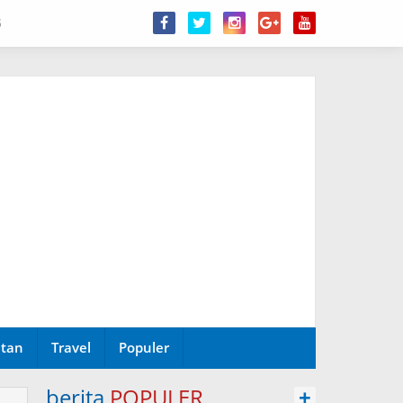
6
tan
Travel
Populer
berita
POPULER
+