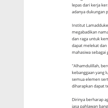
lepas dari kerja k
adanya dukungan p
Institut Lamaddukel
megabadikan nama p
dan raga untuk kem
dapat melekat dan
mahasiwa sebagai 
"Alhamdulillah, be
kebanggaan yang lu
semua elemen sert
diharapkan dapat t
Dirinya berharap ag
jasa pahlawan ban