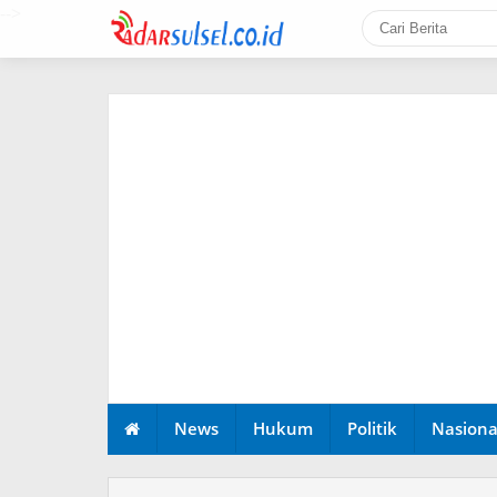
-->
News
Hukum
Politik
Nasiona