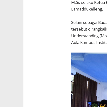
M.Si. selaku Ketu
Lamaddukelleng,
Selain sebagai Bad
tersebut dirangka
Understanding (MoU
Aula Kampus Instit