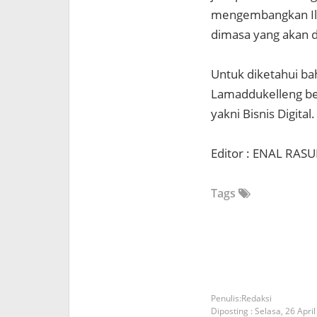
mengembangkan Ilm
dimasa yang akan d
Untuk diketahui b
Lamaddukelleng ber
yakni Bisnis Digital.
Editor : ENAL RASU
Tags
Redaksi
Diposting :
Selasa, 26 Apri