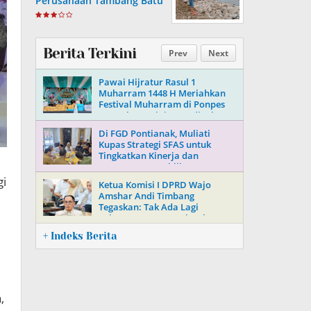
Perusahaan Tambang Batu
Di Soppeng
Berita Terkini
Prev
Next
Pawai Hijratur Rasul 1
Muharram 1448 H Meriahkan
Festival Muharram di Ponpes
Daarul Mu’minin As’adiyah
Doping
Di FGD Pontianak, Muliati
Kupas Strategi SFAS untuk
Tingkatkan Kinerja dan
Kepercayaan Publik
gi
Ketua Komisi I DPRD Wajo
Amshar Andi Timbang
Tegaskan: Tak Ada Lagi
“Oknum” Atur Proyek Tahun
2026
+ Indeks Berita
,