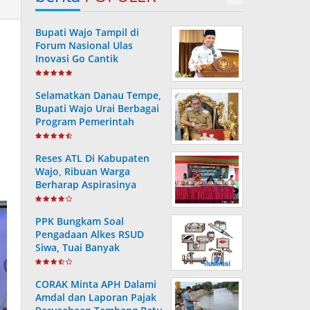
Bupati Wajo Tampil di
Forum Nasional Ulas
Inovasi Go Cantik
Tanggulangi Infeksi
Dengue
Selamatkan Danau Tempe,
Bupati Wajo Urai Berbagai
Program Pemerintah
Reses ATL Di Kabupaten
Wajo, Ribuan Warga
Berharap Aspirasinya
Terpenuhi
PPK Bungkam Soal
Pengadaan Alkes RSUD
Siwa, Tuai Banyak
Pertanyaan Masyarakat..
CORAK Minta APH Dalami
Amdal dan Laporan Pajak