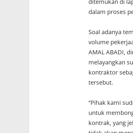
ditemukan di la
dalam proses pek
Soal adanya temu
volume pekerjaa
AMAL ABADI, dir
melayangkan su
kontraktor seba
tersebut.
“Pihak kami su
untuk membongka
kontrak, yang j
tidak akan men