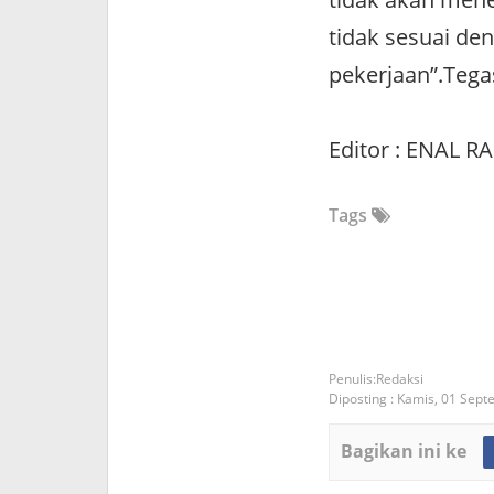
tidak sesuai de
pekerjaan”.Tega
Editor : ENAL R
Tags
Redaksi
Diposting :
Kamis, 01 Sept
Bagikan ini ke