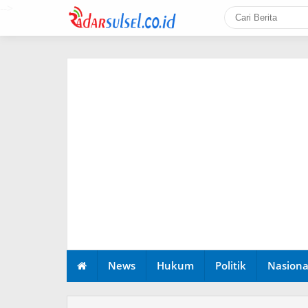
-->
News
Hukum
Politik
Nasiona