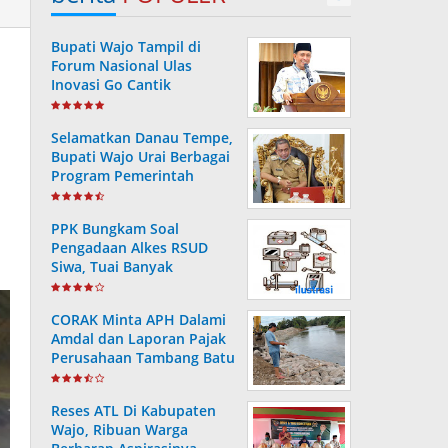
Bupati Wajo Tampil di
Forum Nasional Ulas
Inovasi Go Cantik
Tanggulangi Infeksi
Dengue
Selamatkan Danau Tempe,
Bupati Wajo Urai Berbagai
Program Pemerintah
PPK Bungkam Soal
Pengadaan Alkes RSUD
Siwa, Tuai Banyak
Pertanyaan Masyarakat..
CORAK Minta APH Dalami
Amdal dan Laporan Pajak
Perusahaan Tambang Batu
Di Soppeng
Reses ATL Di Kabupaten
Wajo, Ribuan Warga