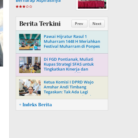
Berharap Aspirasinya
Terpenuhi
Berita Terkini
Prev
Next
Pawai Hijratur Rasul 1
Muharram 1448 H Meriahkan
Festival Muharram di Ponpes
Daarul Mu’minin As’adiyah
Doping
Di FGD Pontianak, Muliati
Kupas Strategi SFAS untuk
Tingkatkan Kinerja dan
Kepercayaan Publik
Ketua Komisi I DPRD Wajo
Amshar Andi Timbang
Tegaskan: Tak Ada Lagi
“Oknum” Atur Proyek Tahun
2026
+ Indeks Berita