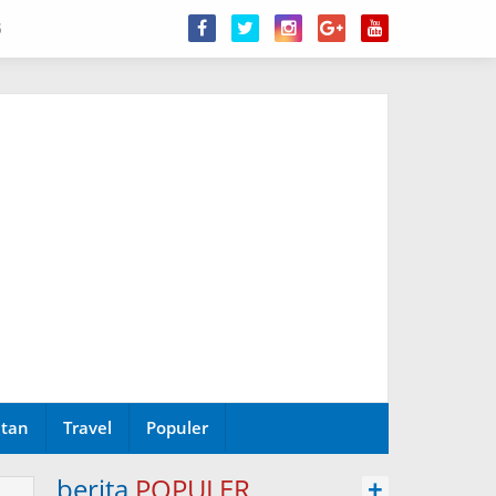
6
tan
Travel
Populer
berita
POPULER
+