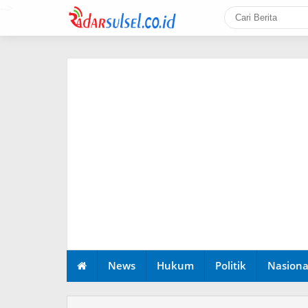
-->
News
Hukum
Politik
Nasiona