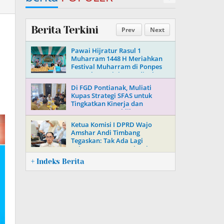
Berita Terkini
Prev
Next
Pawai Hijratur Rasul 1
Muharram 1448 H Meriahkan
Festival Muharram di Ponpes
Daarul Mu’minin As’adiyah
Doping
Di FGD Pontianak, Muliati
Kupas Strategi SFAS untuk
Tingkatkan Kinerja dan
Kepercayaan Publik
Ketua Komisi I DPRD Wajo
Amshar Andi Timbang
Tegaskan: Tak Ada Lagi
“Oknum” Atur Proyek Tahun
2026
+ Indeks Berita