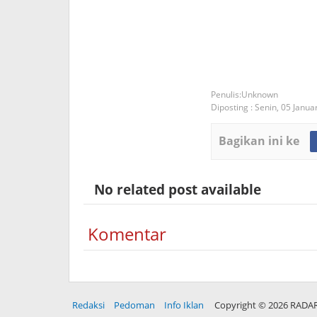
Unknown
Diposting :
Senin, 05 Janua
Bagikan ini ke
No related post available
Komentar
Redaksi
Pedoman
Info Iklan
Copyright ©
2026 RADA