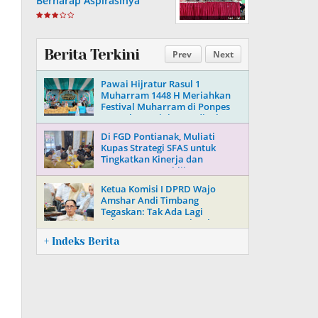
Berharap Aspirasinya
Terpenuhi
Berita Terkini
Prev
Next
Pawai Hijratur Rasul 1
Muharram 1448 H Meriahkan
Festival Muharram di Ponpes
Daarul Mu’minin As’adiyah
Doping
Di FGD Pontianak, Muliati
Kupas Strategi SFAS untuk
Tingkatkan Kinerja dan
Kepercayaan Publik
Ketua Komisi I DPRD Wajo
Amshar Andi Timbang
Tegaskan: Tak Ada Lagi
“Oknum” Atur Proyek Tahun
2026
+ Indeks Berita