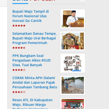
Bupati Wajo Tampil di
Forum Nasional Ulas
Inovasi Go Cantik
Tanggulangi Infeksi
Dengue
Selamatkan Danau Tempe,
Bupati Wajo Urai Berbagai
Program Pemerintah
PPK Bungkam Soal
Pengadaan Alkes RSUD
Siwa, Tuai Banyak
Pertanyaan Masyarakat..
CORAK Minta APH Dalami
Amdal dan Laporan Pajak
Perusahaan Tambang Batu
Di Soppeng
Reses ATL Di Kabupaten
Wajo, Ribuan Warga