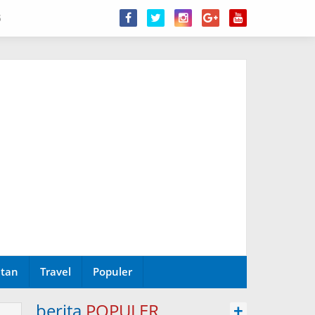
6
tan
Travel
Populer
berita
POPULER
+