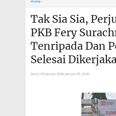
Home
›
Tak Sia Sia, Perj
PKB Fery Surach
Tenripada Dan P
Selesai Dikerjak
Senin, 05 Januari 2026,
Januari 05, 2026