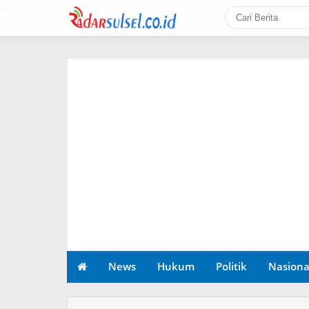
-->
News
Hukum
Politik
Nasiona