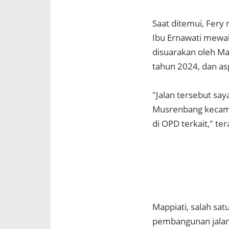
Saat ditemui, Fery
Ibu Ernawati mewak
disuarakan oleh Ma
tahun 2024, dan asp
"Jalan tersebut sa
Musrenbang kecama
di OPD terkait," te
Mappiati, salah s
pembangunan jalan