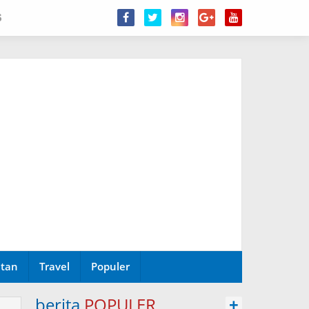
6
tan
Travel
Populer
berita
POPULER
+