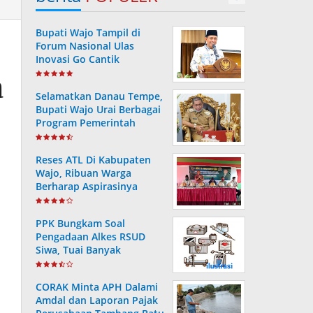
Bupati Wajo Tampil di
Forum Nasional Ulas
Inovasi Go Cantik
Tanggulangi Infeksi
a
Dengue
Selamatkan Danau Tempe,
Bupati Wajo Urai Berbagai
Program Pemerintah
Reses ATL Di Kabupaten
Wajo, Ribuan Warga
Berharap Aspirasinya
Terpenuhi
PPK Bungkam Soal
Pengadaan Alkes RSUD
Siwa, Tuai Banyak
Pertanyaan Masyarakat..
CORAK Minta APH Dalami
Amdal dan Laporan Pajak