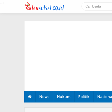
-->
News
Hukum
Politik
Nasiona