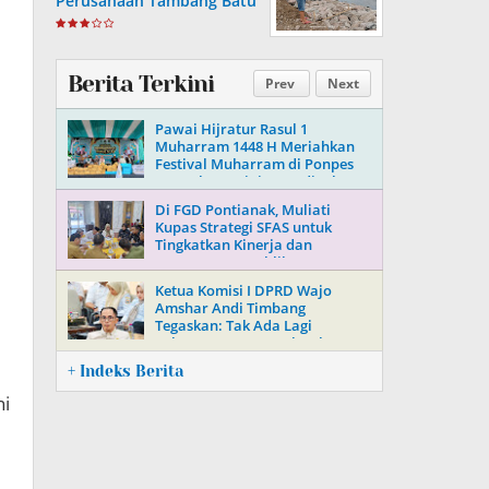
Perusahaan Tambang Batu
Di Soppeng
Berita Terkini
Prev
Next
Pawai Hijratur Rasul 1
Muharram 1448 H Meriahkan
Festival Muharram di Ponpes
Daarul Mu’minin As’adiyah
Doping
Di FGD Pontianak, Muliati
Kupas Strategi SFAS untuk
Tingkatkan Kinerja dan
Kepercayaan Publik
Ketua Komisi I DPRD Wajo
Amshar Andi Timbang
Tegaskan: Tak Ada Lagi
“Oknum” Atur Proyek Tahun
2026
+ Indeks Berita
ni