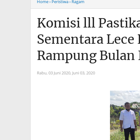
Home
› Peristiwa
› Ragam
Komisi lll Pasti
Sementara Lece 
Rampung Bulan 
Rabu, 03 Juni 2020,
Juni 03, 2020