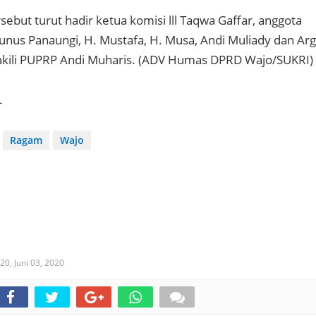
ebut turut hadir ketua komisi lll Taqwa Gaffar, anggota
 Yunus Panaungi, H. Mustafa, H. Musa, Andi Muliady dan Ar
kili PUPRP Andi Muharis. (ADV Humas DPRD Wajo/SUKRI)
L
Ragam
Wajo
020,
Juni 03, 2020