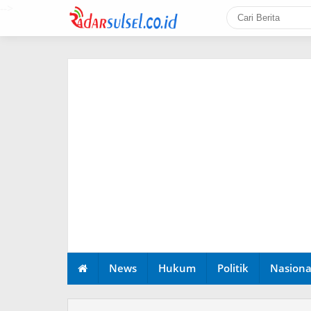
-->
News
Hukum
Politik
Nasiona