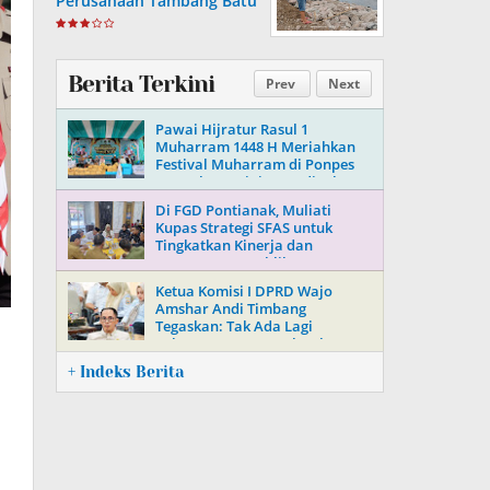
Perusahaan Tambang Batu
Di Soppeng
Berita Terkini
Prev
Next
Pawai Hijratur Rasul 1
Muharram 1448 H Meriahkan
Festival Muharram di Ponpes
Daarul Mu’minin As’adiyah
Doping
Di FGD Pontianak, Muliati
Kupas Strategi SFAS untuk
Tingkatkan Kinerja dan
Kepercayaan Publik
Ketua Komisi I DPRD Wajo
Amshar Andi Timbang
Tegaskan: Tak Ada Lagi
“Oknum” Atur Proyek Tahun
2026
+ Indeks Berita