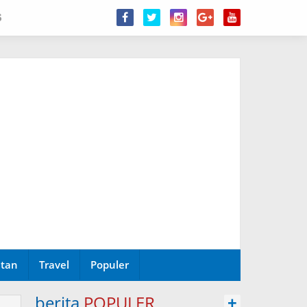
6
tan
Travel
Populer
berita
POPULER
+