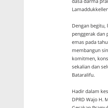
dasa darma pra
Lamaddukkelleng
Dengan begitu, 
penggerak dan p
emas pada tahun
membangun sineg
komitmen, kons
sekalian dan sel
Bataralifu.
Hadir dalam ke
DPRD Wajo H. M
Gerakan Pramu