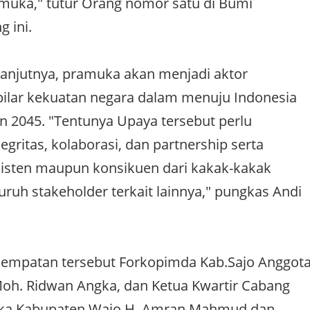
muka," tutur Orang nomor satu di Bumi
 ini.
lanjutnya, pramuka akan menjadi aktor
ilar kekuatan negara dalam menuju Indonesia
 2045. "Tentunya Upaya tersebut perlu
ritas, kolaborasi, dan partnership serta
isten maupun konsikuen dari kakak-kakak
uruh stakeholder terkait lainnya," pungkas Andi
sempatan tersebut Forkopimda Kab.Sajo Anggot
oh. Ridwan Angka, dan Ketua Kwartir Cabang
ka Kabupaten Wajo H. Amran Mahmud dan