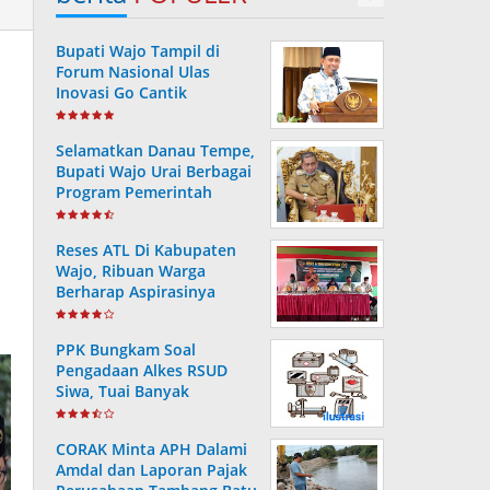
Bupati Wajo Tampil di
Forum Nasional Ulas
Inovasi Go Cantik
Tanggulangi Infeksi
-
Dengue
Selamatkan Danau Tempe,
Bupati Wajo Urai Berbagai
Program Pemerintah
Reses ATL Di Kabupaten
Wajo, Ribuan Warga
Berharap Aspirasinya
Terpenuhi
PPK Bungkam Soal
Pengadaan Alkes RSUD
Siwa, Tuai Banyak
Pertanyaan Masyarakat..
CORAK Minta APH Dalami
Amdal dan Laporan Pajak