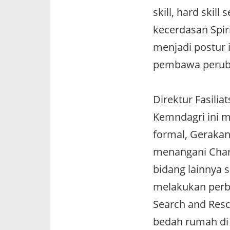
skill, hard skil
kecerdasan Spiri
menjadi postur 
pembawa peruba
Direktur Fasili
Kemndagri ini m
formal, Gerakan
menangani Chara
bidang lainnya 
melakukan perba
Search and Resc
bedah rumah di 